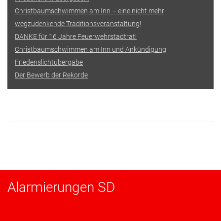
Christbaumschwimmen am Inn – eine nicht mehr
wegzudenkende Traditionsveranstaltung!
DANKE für 16 Jahre Feuerwehrstadtrat!
Christbaumschwimmen am Inn und Ankündigung
Friedenslichtübergabe
Der Bewerb der Rekorde
Alarmierungen SD