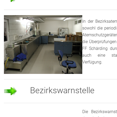
In der Bezirksate
sowohl die period
Atemschutzgeräten
die Überprüfungen
FF Schärding durc
auch eine stat
Verfügung.
Bezirkswarnstelle
Die Bezirkswarnst