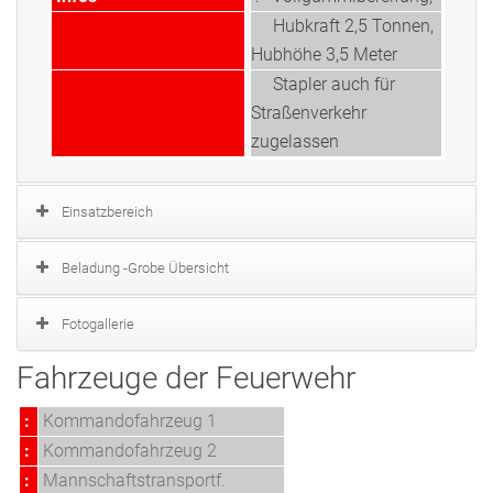
Hubkraft 2,5 Tonnen,
Hubhöhe 3,5 Meter
Stapler auch für
Straßenverkehr
zugelassen
Einsatzbereich
Beladung -Grobe Übersicht
Fotogallerie
Fahrzeuge der Feuerwehr
:
Kommandofahrzeug 1
:
Kommandofahrzeug 2
:
Mannschaftstransportf.