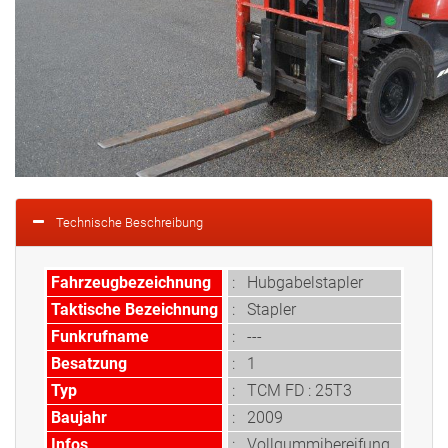
Technische Beschreibung
Fahrzeugbezeichnung
:
Hubgabelstapler
Taktische Bezeichnung
:
Stapler
Funkrufname
: ---
Besatzung
:
1
Typ
:
TCM FD : 25T3
Baujahr
: 2009
Infos
:
Vollgummibereifung,