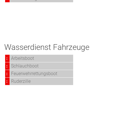
Wasserdienst Fahrzeuge
:
Arbeitsboot
:
Schlauchboot
:
Feuerwehrrettungsboot
:
Ruderzille