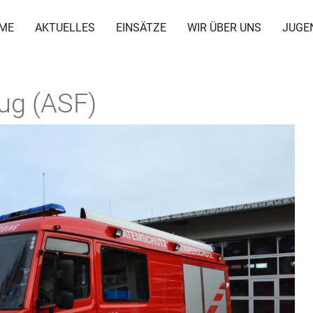
ME
AKTUELLES
EINSÄTZE
WIR ÜBER UNS
JUGE
ug (ASF)