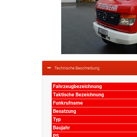
Technische Beschreibung
Fahrzeugbezeichnung
Taktische Bezeichnung
Funkrufname
Besatzung
Typ
Baujahr
PS