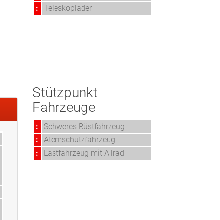
:
Teleskoplader
Stützpunkt
Fahrzeuge
:
Schweres Rüstfahrzeug
:
Atemschutzfahrzeug
:
Lastfahrzeug mit Allrad