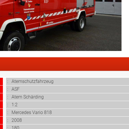
:
Atemschutzfahrzeug
: ASF
: Atem Schärding
:
1:2
:
Mercedes Vario 818
: 2008
:
180