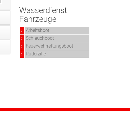
Wasserdienst
Fahrzeuge
:
Arbeitsboot
:
Schlauchboot
:
Feuerwehrrettungsboot
:
Ruderzille