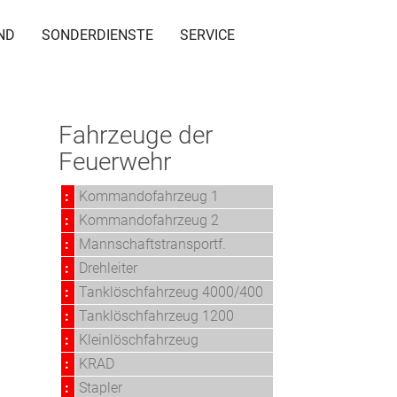
ND
SONDERDIENSTE
SERVICE
Fahrzeuge der
Feuerwehr
:
Kommandofahrzeug 1
:
Kommandofahrzeug 2
:
Mannschaftstransportf.
:
Drehleiter
:
Tanklöschfahrzeug 4000/400
:
Tanklöschfahrzeug 1200
:
Kleinlöschfahrzeug
:
KRAD
:
Stapler