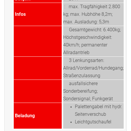
: max. Tragfähigkeit 2.800
Infos
kg; max. Hubhöhe 8,2m;
max. Ausladung: 5,3m
Gesamtgewicht: 6.400kg;
Höchstgeschwindigkeit:
40km/h; permanenter
Allradantrieb
3 Lenkungsarten:
Allrad/Vorderrad/Hundegang;
Straßenzulassung
ausfallsichere
Sonderbereifung;
Sondersignal; Funkgerät
Palettengabel mit hydr.
Seitenverschub
Beladung
Leichtgutschaufel