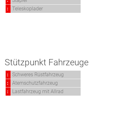
:
Stapler
:
Teleskoplader
Stützpunkt Fahrzeuge
:
Schweres Rüstfahrzeug
:
Atemschutzfahrzeug
:
Lastfahrzeug mit Allrad