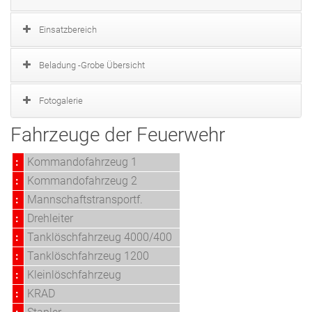
Einsatzbereich
Beladung -Grobe Übersicht
Fotogalerie
Fahrzeuge der Feuerwehr
:
Kommandofahrzeug 1
:
Kommandofahrzeug 2
:
Mannschaftstransportf.
:
Drehleiter
:
Tanklöschfahrzeug 4000/400
:
Tanklöschfahrzeug 1200
:
Kleinlöschfahrzeug
:
KRAD