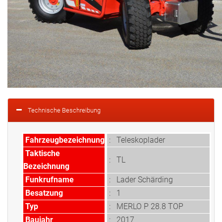
Technische Beschreibung
Fahrzeugbezeichnung
:
Teleskoplader
Taktische
:
TL
Bezeichnung
Funkrufname
: Lader Schärding
Besatzung
:
1
Typ
: MERLO P 28.8 TOP
Baujahr
: 2017