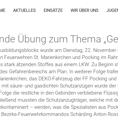
ME
AKTUELLES
EINSÄTZE
WIR ÜBER UNS
JUGE
nde Übung zum Thema „Gefa
usbildungsblocks wurde am Dienstag, 22. November d
n Feuerwehren St. Marienkirchen und Pocking im Rah
s stark ätzenden Stoffes aus einem LKW. Zu Beginn s
es Gefahrenbereichs am Plan. In weiterer Folge traf
 Marienkirchen, das DEKO-Fahrzeug der FF Pocking und
 mit säure- und gasdichten Schutzanzügen wurde der S
olge die restliche in den Gebinden verbliebene Flüssi
ließend mussten die Schutzanzugträger, welche mit 
dekontaminiert – werden, was die Spezialisten aus Po
s Bezirks-Feuerwehrkommandos Schärding Anton Ross