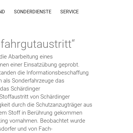
ND
SONDERDIENSTE
SERVICE
hrgutaustritt“
ie Abarbeitung eines
men einer Einsatzübung geprobt.
tanden die Informationsbeschaffung
en als Sonderfahrzeuge das
 das Schärdinger
toffaustritt von Schärdinger
gkeit durch die Schutzanzugträger aus
dem Stoff in Berührung gekommen
cking vornahmen. Beobachtet wurde
dorfer und von Fach-