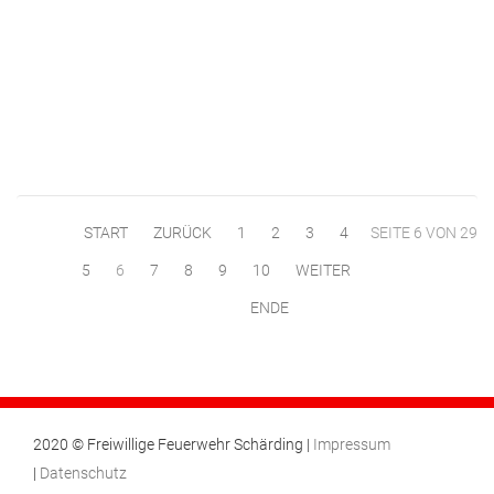
START
ZURÜCK
1
2
3
4
SEITE 6 VON 29
5
6
7
8
9
10
WEITER
ENDE
2020 © Freiwillige Feuerwehr Schärding |
Impressum
|
Datenschutz