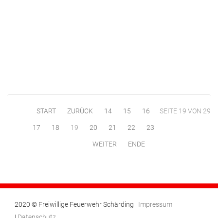
START
ZURÜCK
14
15
16
SEITE 19 VON 29
17
18
19
20
21
22
23
WEITER
ENDE
2020 © Freiwillige Feuerwehr Schärding |
Impressum
|
Datenschutz