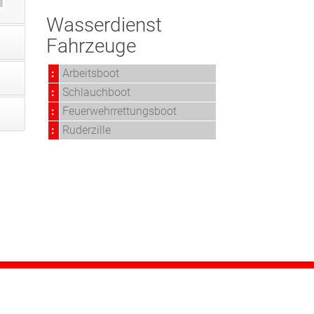
Wasserdienst
Fahrzeuge
:
Arbeitsboot
:
Schlauchboot
:
Feuerwehrrettungsboot
:
Ruderzille