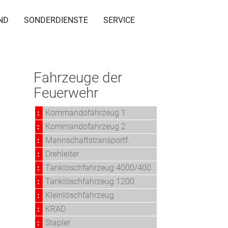
ND
SONDERDIENSTE
SERVICE
Fahrzeuge der
Feuerwehr
:
Kommandofahrzeug 1
:
Kommandofahrzeug 2
:
Mannschaftstransportf.
:
Drehleiter
:
Tanklöschfahrzeug 4000/400
:
Tanklöschfahrzeug 1200
:
Kleinlöschfahrzeug
:
KRAD
:
Stapler