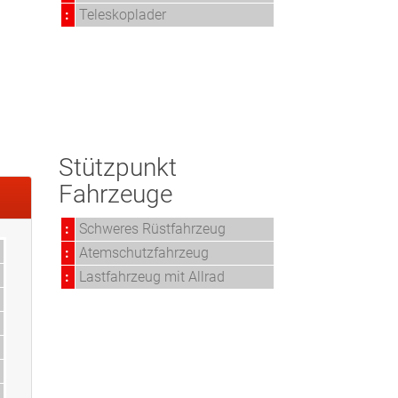
:
Teleskoplader
Stützpunkt
Fahrzeuge
:
Schweres Rüstfahrzeug
:
Atemschutzfahrzeug
:
Lastfahrzeug mit Allrad