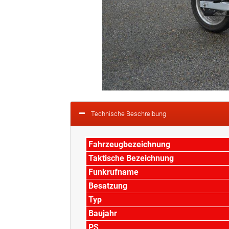
Technische Beschreibung
Fahrzeugbezeichnung
Taktische Bezeichnung
Funkrufname
Besatzung
Typ
Baujahr
PS