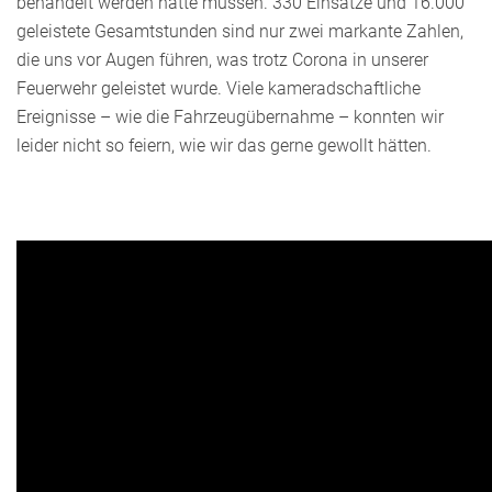
behandelt werden hätte müssen. 330 Einsätze und 16.000
geleistete Gesamtstunden sind nur zwei markante Zahlen,
die uns vor Augen führen, was trotz Corona in unserer
Feuerwehr geleistet wurde. Viele kameradschaftliche
Ereignisse – wie die Fahrzeugübernahme – konnten wir
leider nicht so feiern, wie wir das gerne gewollt hätten.